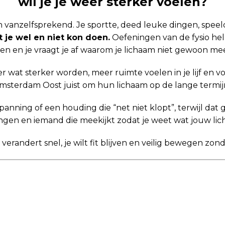
wil je je weer sterker voelen?
 vanzelfsprekend. Je sportte, deed leuke dingen, speel
 je wel en niet kon doen.
Oefeningen van de fysio help
en en je vraagt je af waarom je lichaam niet gewoon me
er wat sterker worden, meer ruimte voelen in je lijf en
 Amsterdam Oost juist om hun lichaam op de lange termi
panning of een houding die “net niet klopt”, terwijl dat g
ingen en iemand die meekijkt zodat je weet wat jouw l
erandert snel, je wilt fit blijven en veilig bewegen zond