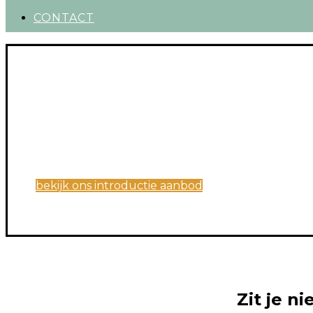
CONTACT
bekijk ons introductie aanbod
Zit je ni