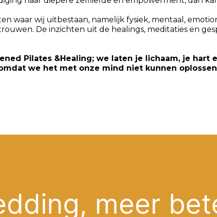
uitnodiging naar diepere zelfliefde en empowerment, dan k
n waar wij uitbestaan, namelijk fysiek, mentaal, emotio
rouwen. De inzichten uit de healings, meditaties en ge
ned Pilates &Healing; we laten je lichaam, je hart 
omdat we het met onze mind niet kunnen oplossen
edding, meer bet