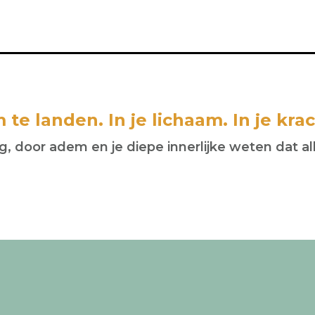
te landen. In je lichaam. In je krac
 door adem en je diepe innerlijke weten dat alles