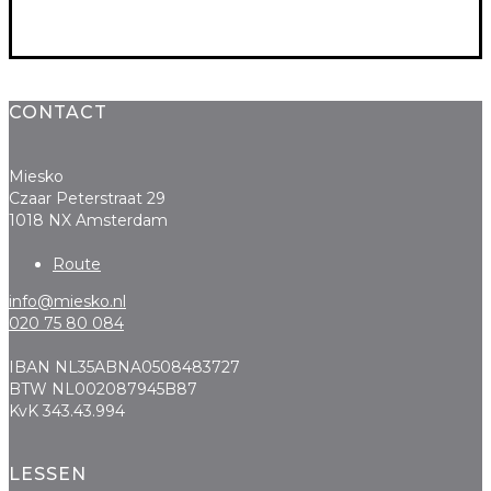
CONTACT
Miesko
Czaar Peterstraat 29
1018 NX Amsterdam
Route
info@miesko.nl
020 75 80 084
IBAN NL35ABNA0508483727
BTW NL002087945B87
KvK 343.43.994
LESSEN