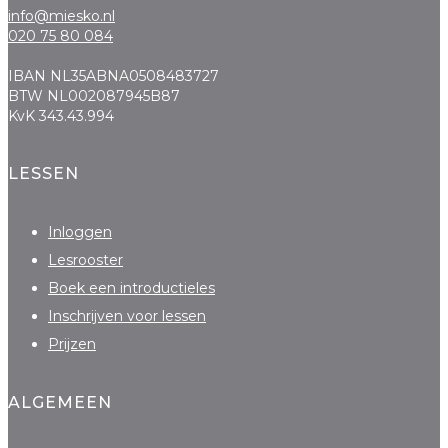
info@miesko.nl
020 75 80 084
IBAN NL35ABNA0508483727
BTW NL002087945B87
KvK 343.43.994
LESSEN
Inloggen
Lesrooster
Boek een introductieles
Inschrijven voor lessen
Prijzen
ALGEMEEN