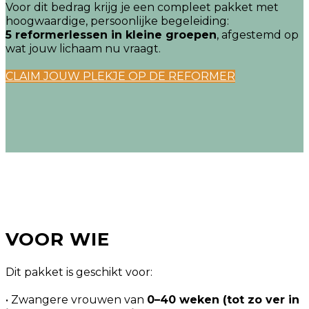
Voor dit bedrag krijg je een compleet pakket met
hoogwaardige, persoonlijke begeleiding:
5 reformerlessen in kleine groepen
, afgestemd op
wat jouw lichaam nu vraagt.
CLAIM JOUW PLEKJE OP DE REFORMER
VOOR WIE
Dit pakket is geschikt voor:
• Zwangere vrouwen van
0–40 weken (tot zo ver in